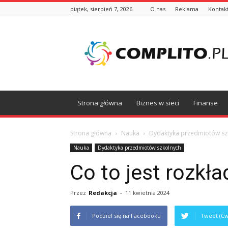
piątek, sierpień 7, 2026
O nas
Reklama
Kontak
Complito.pl
Strona główna
Biznes w sieci
Finanse
Strona główna
Nauka
Dydaktyka przedmiotów sz
Nauka
Dydaktyka przedmiotów szkolnych
Co to jest rozkła
Przez
Redakcja
-
11 kwietnia 2024
Podziel się na Facebooku
Tweet (Ćw