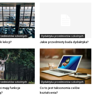
rzedmiotów szkolnych
Dydaktyka przedmiotów szkolnych
k lekcji?
Jakie przedmioty bada dydaktyka?
rzedmiotów szkolnych
Dydaktyka przedmiotów szkolnych
ki mają funkcje
Co to jest taksonomia celów
ą?
kształcenia?