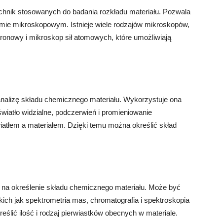
technik stosowanych do badania rozkładu materiału. Pozwala
omie mikroskopowym. Istnieje wiele rodzajów mikroskopów,
tronowy i mikroskop sił atomowych, które umożliwiają
 analizę składu chemicznego materiału. Wykorzystuje ona
wiatło widzialne, podczerwień i promieniowanie
wiatłem a materiałem. Dzięki temu można określić skład
a na określenie składu chemicznego materiału. Może być
ch jak spektrometria mas, chromatografia i spektroskopia
ślić ilość i rodzaj pierwiastków obecnych w materiale.