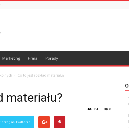
t
Marketing
Firma
Porady
kolnych
Co to jest rozkład materiału?
O
d materiału?
351
0
ierkaj) na Twitterze