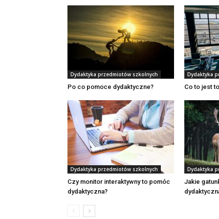
Dydaktyka przedmiotów szkolnych
Dydaktyka p
Po co pomoce dydaktyczne?
Co to jest to
Dydaktyka przedmiotów szkolnych
Dydaktyka p
Czy monitor interaktywny to pomóc
Jakie gatun
dydaktyczna?
dydaktyczn