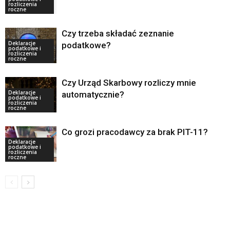
rozliczenia
roczne
Czy trzeba składać zeznanie
Deklaracje
podatkowe?
podatkowe i
rozliczenia
roczne
Czy Urząd Skarbowy rozliczy mnie
Deklaracje
automatycznie?
podatkowe i
rozliczenia
roczne
Co grozi pracodawcy za brak PIT-11?
Deklaracje
podatkowe i
rozliczenia
roczne