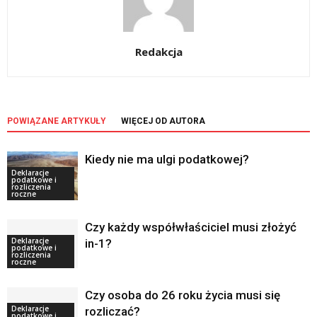
Redakcja
POWIĄZANE ARTYKUŁY
WIĘCEJ OD AUTORA
Kiedy nie ma ulgi podatkowej?
Deklaracje
podatkowe i
rozliczenia
roczne
Czy każdy współwłaściciel musi złożyć
Deklaracje
in-1?
podatkowe i
rozliczenia
roczne
Czy osoba do 26 roku życia musi się
Deklaracje
rozliczać?
podatkowe i