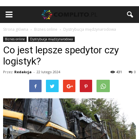
Strona główna
Biznes online
Dystrybucja międzynarodowa
Biznes online
Dystrybucja międzynarodowa
Co jest lepsze spedytor czy
logistyk?
Przez
Redakcja
-
22 lutego 2024
431
0