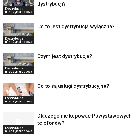
dystrybucji?
Dystrybucja
międzynarodowa
Co to jest dystrybucja wyłączna?
Dystrybucja
międzynarodowa
Czym jest dystrybucja?
Dystrybucja
międzynarodowa
Co to są usługi dystrybucyjne?
Dystrybucja
międzynarodowa
Dlaczego nie kupować Powystawowych
telefonów?
Dystrybucja
międzynarodowa