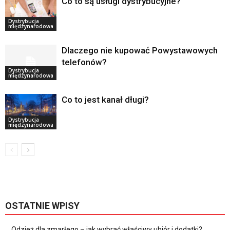
Co to są usługi dystrybucyjne?
Dystrybucja
międzynarodowa
Dlaczego nie kupować Powystawowych
telefonów?
Dystrybucja
międzynarodowa
Co to jest kanał długi?
Dystrybucja
międzynarodowa
OSTATNIE WPISY
Odzież dla zmarłego – jak wybrać właściwy ubiór i dodatki?