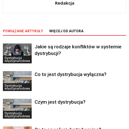
Redakcja
POWIĄZANE ARTYKUŁY
WIĘCEJ OD AUTORA
Jakie są rodzaje konfliktów w systemie
dystrybucji?
Dystrybucja
międzynarodowa
Co to jest dystrybucja wyłączna?
Dystrybucja
międzynarodowa
Czym jest dystrybucja?
Dystrybucja
międzynarodowa