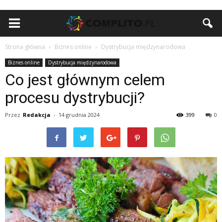
Strona główna
Biznes online
Dystrybucja międzynarodowa
Biznes online
Dystrybucja międzynarodowa
Co jest głównym celem
procesu dystrybucji?
Przez
Redakcja
-
14 grudnia 2024
399
0