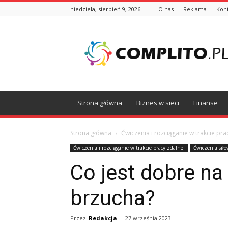
niedziela, sierpień 9, 2026
O nas
Reklama
Kon
Complito.pl
Strona główna
Biznes w sieci
Finanse
Strona główna
Ćwiczenia i rozciąganie w trakcie pra
Ćwiczenia i rozciąganie w trakcie pracy zdalnej
Ćwiczenia siło
Co jest dobre na
brzucha?
Przez
Redakcja
-
27 września 2023