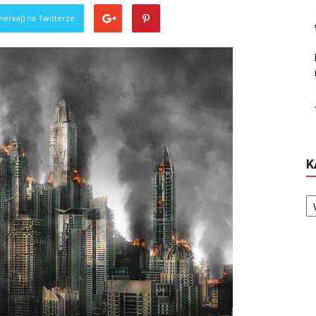
ierkaj) na Twitterze
K
Ka