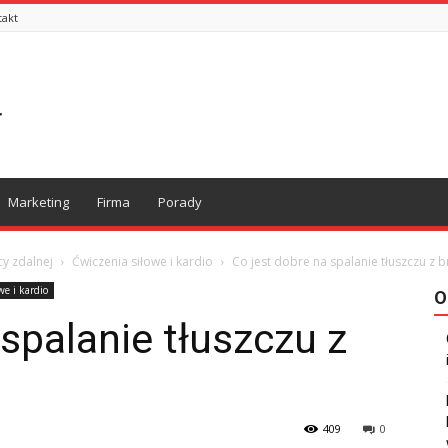
takt
Marketing
Firma
Porady
cy zdalnej
Ćwiczenia siłowe i kardio
Co jest dobre na spalanie tłuszczu z 
we i kardio
O
 spalanie tłuszczu z
409
0