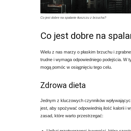
Co jest dobre na spalanie tłuszczu z brzucha?
Co jest dobre na spala
Wielu z nas marzy o płaskim brzuchu i zgrabne
trudne i wymaga odpowiedniego podejścia. W t
mogą pomóc w osiągnięciu tego celu.
Zdrowa dieta
Jednym z kluczowych czynników wpływających n
jest, aby spożywać odpowiednią ilość kalorii i 
zasad, które warto przestrzegać:
Unikaj przetworzonej żywności, która często